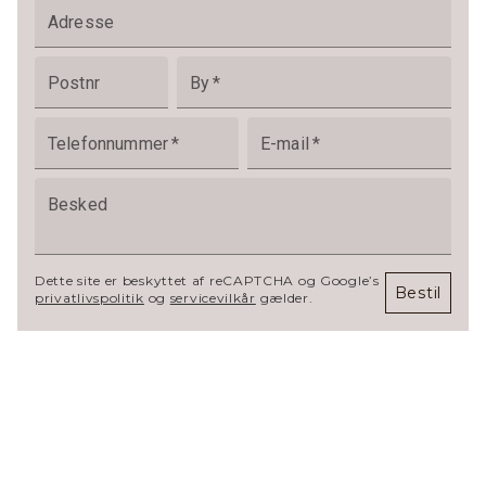
Adresse
Postnr
By
*
Telefonnummer
*
E-mail
*
Besked
Dette site er beskyttet af reCAPTCHA og Google’s
Bestil
privatlivspolitik
og
servicevilkår
gælder.