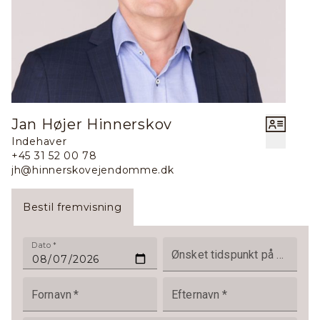
Jan Højer Hinnerskov
Indehaver
+45 31 52 00 78
jh@hinnerskovejendomme.dk
Bestil fremvisning
Dato
*
Ønsket tidspunkt på dagen
Fornavn
*
Efternavn
*