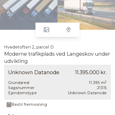
Hvedetoften 2, parcel D
Moderne trafikplads ved Langeskov under
udvikling
Området er særdeles synligt langs den fynske motorvej ved
Unknown Datanode
11.395.000 kr.
Langeskov, og har nem tilkørsel til motorvejsafkørsel 47. Området
er i dag ubebygget, men der er i Q4 2023 igangsat anlæggelse af
2
Grundareal
11.395
m
moderne trafikplads med byggemodnede erhvervsgrunde.
Sagsnummer
21315
Ejendomstype
Unknown Datanode
På Hvedetoften 2, et erhvervsområde på ca. 7ha, beliggende langs
den fynske motorvej ved Langeskov, udviklet der en ny trafikplads
Bestil fremvisning
med alle tænkelige moderne faciliteter. Formålet er at skabe et
sammenhængende område, der er indbydende og repræsentativt