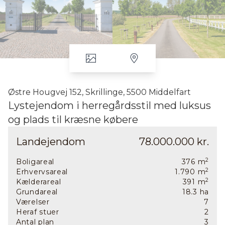
Østre Hougvej 152, Skrillinge, 5500 Middelfart
Lystejendom i herregårdsstil med luksus
og plads til kræsne købere
Denne lystejendom er et sandt mesterværk i absolut
Landejendom
78.000.000 kr.
øverste klasse, hvor luksus og funktionalitet går hånd
i hånd. Hovedbygningen strækker sig over
2
imponerende 376 kvadratmeter boligareal, suppleret
Boligareal
376
m
2
af erhvervsarealer på 418 m2 samt en rummelig
Erhvervsareal
1.790
m
2
kælder på 391 m2. Ejendommen blev opført i 2015 i en
Kælderareal
391
m
charmerende herregårdsstil, der emmer af elegance
Grundareal
18.3
ha
og eksklusivitet.
Værelser
7
Heraf stuer
2
Når du træder ind gennem hoveddøren, mødes du af
Antal plan
3