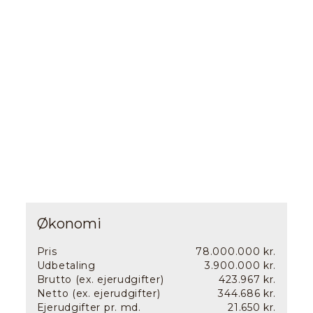
udgang til en stor syd/vestvendt balkon, hvor man
kan nyde fantastiske solnedgange og en betagende
udsigt over både åbne marker og det glitrende vand.
Kælderen er intet mindre end et paradis for
underholdning og afslapning; den indeholder
spillerum, hjemmebiograf, træningsrum, eksklusiv
vinkælder, viktualierum og bagtrappe, der fører dig
retur til køkkenet i stueplan.
Overalt på ejendommen ses nøje udvalgte materialer
fra øverste hylde; sprossede høje vinduer, smukke
lofter, elegante døre, stilfulde tapeter og meget
andet bidrager til det absolut gennemførte udtryk.
Ejendommens ydre matcher det indvendige. Så snart
Økonomi
man kører gennem porten og ned ad den lange allé,
er der udsyn til både den smukke ejendom, og
Pris
78.000.000 kr.
hvælvingen, der fører dig ind på gårdspladsen,
Udbetaling
3.900.000 kr.
hestefolde, marker, det store græsanlæg med en lille
Brutto (ex. ejerudgifter)
423.967 kr.
sø, og ikke mindst den helt fantastiske havudsigt.
Netto (ex. ejerudgifter)
344.686 kr.
Ejerudgifter pr. md.
21.650 kr.
Langs hele hovedhuset er der mod syd/vest et stort