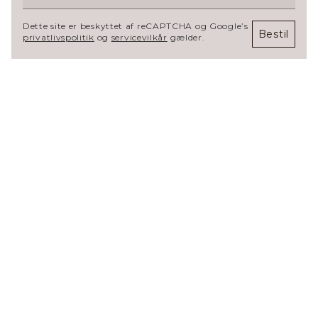
Dette site er beskyttet af reCAPTCHA og Google’s
Bestil
privatlivspolitik
og
servicevilkår
gælder.